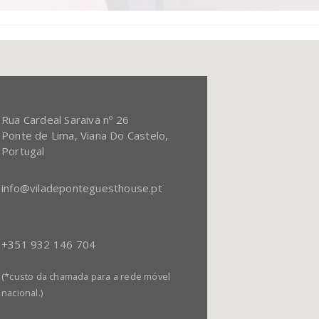
Rua Cardeal Saraiva nº 26
Ponte de Lima, Viana Do Castelo,
Portugal
info@viladeponteguesthouse.pt
+351 932 146 704‬
(*custo da chamada para a rede móvel
nacional.)