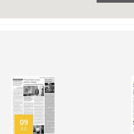
09
JUL