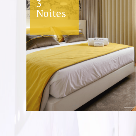
3
Noites