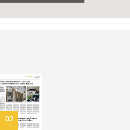
02
JUL