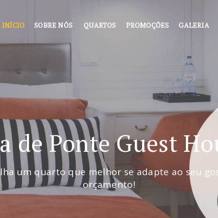
INÍCIO
SOBRE NÓS
QUARTOS
PROMOÇÕES
GALERIA
la de Ponte Guest Ho
lha um quarto que melhor se adapte ao seu go
orçamento!